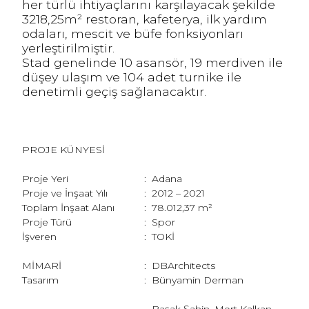
her türlü ihtiyaçlarını karşılayacak şekilde
3218,25m² restoran, kafeterya, ilk yardım
odaları, mescit ve büfe fonksiyonları
yerleştirilmiştir.
Stad genelinde 10 asansör, 19 merdiven ile
düşey ulaşım ve 104 adet turnike ile
denetimli geçiş sağlanacaktır.
PROJE KÜNYESİ
Proje Yeri
:
Adana
Proje ve İnşaat Yılı
:
2012 – 2021
Toplam İnşaat Alanı
:
78.012,37 m²
Proje Türü
:
Spor
İşveren
:
TOKİ
MİMARİ
:
DBArchitects
Tasarım
:
Bünyamin Derman