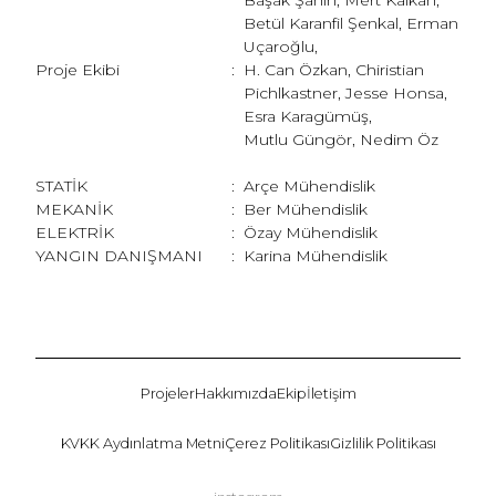
Başak Şahin, Mert Kalkan,
Betül Karanfil Şenkal, Erman
Uçaroğlu,
Proje Ekibi
:
H. Can Özkan, Chiristian
Pichlkastner, Jesse Honsa,
Esra Karagümüş,
Mutlu Güngör, Nedim Öz
STATİK
:
Arçe Mühendislik
MEKANİK
:
Ber Mühendislik
ELEKTRİK
:
Özay Mühendislik
YANGIN DANIŞMANI
:
Karina Mühendislik
Projeler
Hakkımızda
Ekip
İletişim
KVKK Aydınlatma Metni
Çerez Politikası
Gizlilik Politikası