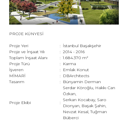
PROJE KÜNYESİ
Proje Yeri
:
İstanbul Başakşehir
Proje ve İnşaat Yılı
:
2014 - 2016
Toplam İnşaat Alanı
:
1.684.370 m²
Proje Türü
:
Karma
İşveren
:
Emlak Konut
MİMARİ
:
DBArchitects
Tasarım
:
Bünyamin Derman
Serdar Köroğlu, Hakkı Can
Özkan,
Serkan Kocabay, Saro
Proje Ekibi
:
Dionyan, Başak Şahin,
Nevzat Kesal, Tuğman
Büberci