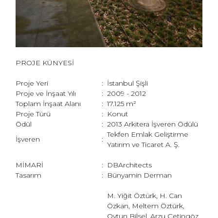
PROJE KÜNYESİ
Proje Yeri
:
İstanbul Şişli
Proje ve İnşaat Yılı
:
2009 - 2012
Toplam İnşaat Alanı
:
17.125 m²
Proje Türü
:
Konut
Ödül
:
2013 Arkitera İşveren Ödülü
Tekfen Emlak Geliştirme
İşveren
:
Yatırım ve Ticaret A. Ş.
MİMARİ
:
DBArchitects
Tasarım
:
Bünyamin Derman
M. Yiğit Öztürk, H. Can
Özkan, Meltem Öztürk,
Oytun Bilsel, Arzu Çetingöz