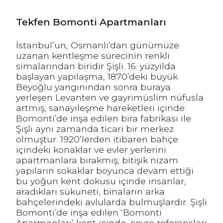
Tekfen Bomonti Apartmanları
İstanbul’un, Osmanlı’dan günümüze
uzanan kentleşme sürecinin renkli
simalarından biridir Şişli. 16. yüzyılda
başlayan yapılaşma, 1870’deki büyük
Beyoğlu yangınından sonra buraya
yerleşen Levanten ve gayrimüslim nüfusla
artmış, sanayileşme hareketleri içinde
Bomonti’de inşa edilen bira fabrikası ile
Şişli aynı zamanda ticari bir merkez
olmuştur. 1920’lerden itibaren bahçe
içindeki konaklar ve evler yerlerini
apartmanlara bırakmış, bitişik nizam
yapıların sokaklar boyunca devam ettiği
bu yoğun kent dokusu içinde insanlar,
aradıkları sükuneti, binaların arka
bahçelerindeki avlularda bulmuşlardır. Şişli
Bomonti’de inşa edilen ‘Bomonti
Aparmanları’ kent içinde, çevre referansları