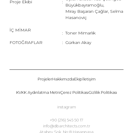
Proje Ekibi
:
Büyükbayramoğlu,
Miray Başaran Çağlar, Selma
Hasanoviç
İÇ MİMAR
:
Toner Mimarlık
FOTOĞRAFLAR
:
Gürkan Akay
Projeler
Hakkımızda
Ekip
İletişim
KVKK Aydınlatma Metni
Çerez Politikası
Gizlilik Politikası
instagram
+90 (216) 545 50 17
info@dbarchitects.com.tr
Atabey Sok. No:8 Hasanpaşa