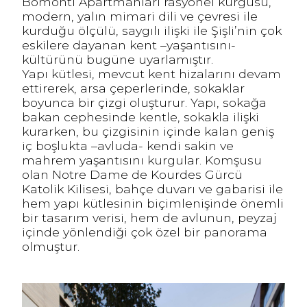
Bomonti Apartmanları rasyonel kurgusu,
modern, yalın mimari dili ve çevresi ile
kurduğu ölçülü, saygılı ilişki ile Şişli’nin çok
eskilere dayanan kent –yaşantısını-
kültürünü bugüne uyarlamıştır.
Yapı kütlesi, mevcut kent hizalarını devam
ettirerek, arsa çeperlerinde, sokaklar
boyunca bir çizgi oluşturur. Yapı, sokağa
bakan cephesinde kentle, sokakla ilişki
kurarken, bu çizgisinin içinde kalan geniş
iç boşlukta –avluda- kendi sakin ve
mahrem yaşantısını kurgular. Komşusu
olan Notre Dame de Kourdes Gürcü
Katolik Kilisesi, bahçe duvarı ve gabarisi ile
hem yapı kütlesinin biçimlenişinde önemli
bir tasarım verisi, hem de avlunun, peyzaj
içinde yönlendiği çok özel bir panorama
olmuştur.